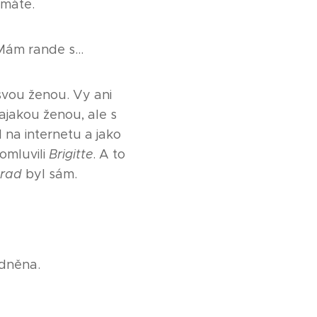
máte.
? Mám rande s…
svou ženou. Vy ani
ajakou ženou, ale s
 na internetu a jako
omluvili
Brigitte
. A to
erad
byl sám.
zdněna.