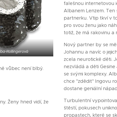
falešnou internetovou i
Albanem Lenzem. Ten si
partnerku. Vtip tkví v 
pro svou ženu jako náh
totiž, že má rakovinu 
Nový partner by se mě
iba-Rollingerová
Johannu a navíc o jejich
zcela neurotické děti. 
nezvládá a děti Gesine 
ně vůbec není blbý.
se svými komplexy. Alba
chce "zdědit" Ingovu r
dostane geniální nápa
Turbulentní vypointov
eny. Ženy hned vidí, že
štěstí, pokusech unikn
propastech, které se sk