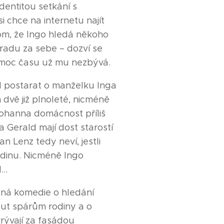
dentitou setkání s
 chce na internetu najít
tom, že Ingo hledá někoho
radu za sebe – dozví se
a moc času už mu nezbývá.
l postarat o manželku Inga
 dvě již plnoleté, nicméně
Johanna domácnost příliš
a Gerald mají dost starostí
n Lenz tedy neví, jestli
odinu. Nicméně Ingo
d…
aná komedie o hledání
out spárům rodiny a o
rývají za fasádou