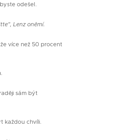
byste odešel.
itte", Lenz oněmí.
 že více než 50 procent
.
aději sám být
 každou chvíli.