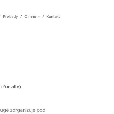
Překlady
O mně
Kontakt
 für alle)
luge zorganizuje pod