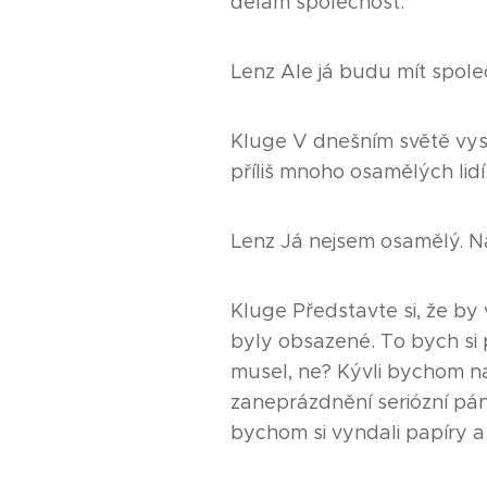
dělám společnost.
Lenz Ale já budu mít společ
Kluge V dnešním světě vy
příliš mnoho osamělých lidí
Lenz Já nejsem osamělý. 
Kluge Představte si, že by 
byly obsazené. To bych si
musel, ne? Kývli bychom na
zaneprázdnění seriózní páno
bychom si vyndali papíry a 