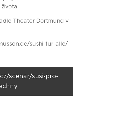
života.
vadle Theater Dortmund v
nusson.de/sushi-fur-alle/
cz/scenar/susi-pro-
echny