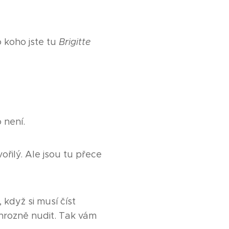
 koho jste tu
Brigitte
 není.
řilý. Ale jsou tu přece
 když si musí číst
 hrozně nudit. Tak vám