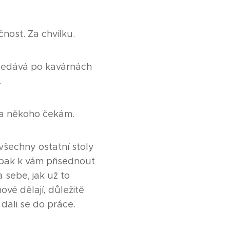
nost. Za chvilku.
sedává po kavárnách
.
Na někoho čekám.
všechny ostatní stoly
 pak k vám přisednout
 sebe, jak už to
vé dělají, důležitě
dali se do práce.