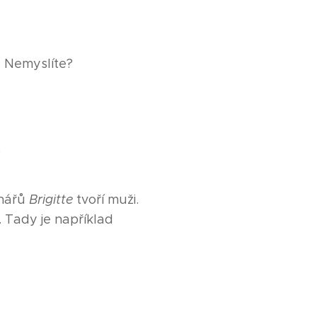
. Nemyslíte?
?
enářů
Brigitte
tvoří muži.
. Tady je například