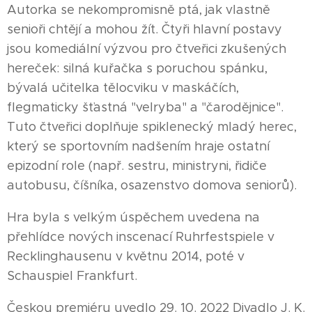
Autorka se nekompromisně ptá, jak vlastně
senioři chtějí a mohou žít. Čtyři hlavní postavy
jsou komediální výzvou pro čtveřici zkušených
hereček: silná kuřačka s poruchou spánku,
bývalá učitelka tělocviku v maskáčích,
flegmaticky šťastná "velryba" a "čarodějnice".
Tuto čtveřici doplňuje spiklenecký mladý herec,
který se sportovním nadšením hraje ostatní
epizodní role (např. sestru, ministryni, řidiče
autobusu, číšníka, osazenstvo domova seniorů).
Hra byla s velkým úspěchem uvedena na
přehlídce nových inscenací Ruhrfestspiele v
Recklinghausenu v květnu 2014, poté v
Schauspiel Frankfurt.
Českou premiéru uvedlo 29. 10. 2022 Divadlo J. K.