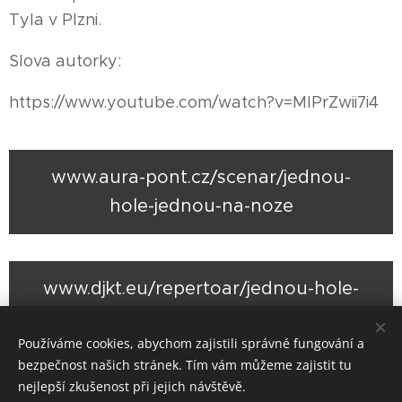
Tyla v Plzni.
Slova autorky:
https://www.youtube.com/watch?v=MlPrZwii7i4
www.aura-pont.cz/scenar/jednou-
hole-jednou-na-noze
www.djkt.eu/repertoar/jednou-hole-
jednou-na-noze-2022
Používáme cookies, abychom zajistili správné fungování a
bezpečnost našich stránek. Tím vám můžeme zajistit tu
nejlepší zkušenost při jejich návštěvě.