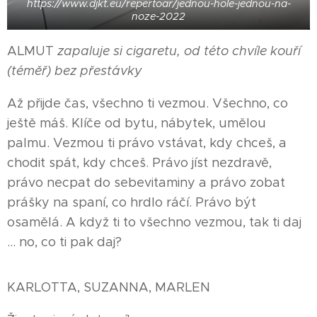
https://www.djkt.eu/repertoar/jednou-hole-jednou-na-
noze-2022
ALMUT
zapaluje si cigaretu, od této chvíle kouří
(téměř) bez přestávky
Až přijde čas, všechno ti vezmou. Všechno, co
ještě máš. Klíče od bytu, nábytek, umělou
palmu. Vezmou ti právo vstávat, kdy chceš, a
chodit spát, kdy chceš. Právo jíst nezdravě,
právo necpat do sebevitaminy a právo zobat
prášky na spaní, co hrdlo ráčí. Právo být
osamělá. A když ti to všechno vezmou, tak ti daj
... no, co ti pak daj?
KARLOTTA, SUZANNA, MARLEN