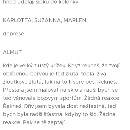
hned udělají šipku do kolonky
KARLOTTA, SUZANNA, MARLEN
deprese
ALMUT
kde je velký tlustý křížek. Když řekneš, že tvojí
oblíbenou barvou je teď žlutá, teplá, živá
žloutkově žlutá, tak na to ti sere pes. Řekneš:
Přestala jsem malovat na sklo a radši bych se
teď věnovala bojovým sportům. Žádná reakce.
Řekneš: Dřív jsem bývala dost nešťastná, teď
bych byla radši šťastná, kdyby to šlo. Žádná
reakce. Pak se tě zeptají