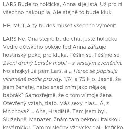
LARS Bude to holčička, Anna si je jistá. Už pro ni
všechno nakoupila. Ale stejně to bude kluk.
HELMUT A ty budeš muset všechno vyměnit.
LARS Ne. Ona stejně bude chtít ještě holčičku.
Vedle dětského pokoje teď Anna zařizuje
hostinský pokoj pro kluka. Těším se. Těšíme se.
Zvoní druhý Larsův mobil – s veselým zvoněním.
No ahojky! Já jsem Lars, a …
Herec se popisuje
víceméně podle pravdy.
1,74 a 75 kilo. Jasně, že
jsem ženatej, nebo snad zním jako nějakej
babrák? Samozřejmě, že o tom ví moje žena.
Otevřený vztah, zlato. Máš sexy hlas... Á, z
Mnichova? ... Aha, Hradiště. Tam jsem byl.
Služebně. Manažer. Znám tam pěknou italskou
kavárničku. Tam mi slečny vždycky daj... kafíčko,