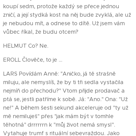
koupí sedm, protože každý se přece jednou
zničí, a její stydká kost na něj bude zvyklá, ale už
je nebudou mít, a odnese to dítě. Už jsem vám
vůbec říkal, že budu otcem?
HELMUT Co? Ne.
EROLL Člověče, to je …
LARS Povídám Anně: "Aničko, já tě strašně
miluju, ale nemyslíš, že by ti tři sedla vystačila
nejmíň do přechodu?" Vtom přijde prodavač a
ptá se, jestli patříme k sobě. Já: "Ano." Ona: "Už
ne!" A během šesti sekund akceleruje od "ty už
mě nemiluješ" přes "jak mám být v tomhle
těhotná" drrrrrrn k "můj život nemá smysl".
Vytahuje trumf s rituální sebevraždou. Jako