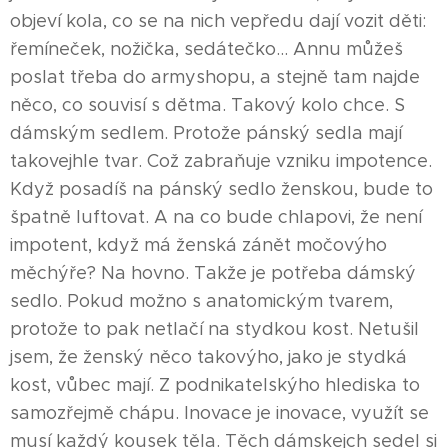
objeví kola, co se na nich vepředu dají vozit děti:
řemíneček, nožička, sedátečko… Annu můžeš
poslat třeba do armyshopu, a stejně tam najde
něco, co souvisí s dětma. Takový kolo chce. S
dámským sedlem. Protože pánský sedla mají
takovejhle tvar. Což zabraňuje vzniku impotence.
Když posadíš na pánský sedlo ženskou, bude to
špatně luftovat. A na co bude chlapovi, že není
impotent, když má ženská zánět močovýho
měchýře? Na hovno. Takže je potřeba dámský
sedlo. Pokud možno s anatomickým tvarem,
protože to pak netlačí na stydkou kost. Netušil
jsem, že ženský něco takovýho, jako je stydká
kost, vůbec mají. Z podnikatelskýho hlediska to
samozřejmě chápu. Inovace je inovace, využít se
musí každý kousek těla. Těch dámskejch sedel si