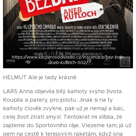
https://www.klicperovodivadlo.cz/inscenace/bez-bab-
aneb-kutloch-502/
HELMUT Ale je tady krásně.
LARS Anna objevila bílý kalhoty svýho života.
Koupila si patery, pro jistotu. Jinak si na ty
kalhoty člověk zvykne, pak už je nemají a bác,
celej život ztratí smysl. Tentokrát mi slíbila, že
zajdeme do Sportovního ráje. Vlezeme tam, já už
jsem na cestě k tenisovým raketám, když ona