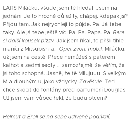
LARS Miláčku, všude jsem tě hledal. Jsem na
jednání. Je to hrozně důležitý, chápej. Kdepak jsi?
Přijdu tam. Jak nejrychleji to půjde. Pa. Já tebe
taky. Ale já tebe ještě víc. Pa. Pa. Papa. Pa.
Bere
si další kousek pizzy.
Jak jsem říkal, to přišli tihle
maníci z Mitsubishi a…
Opět zvoní mobil.
Miláčku,
už jsem na cestě. Přece nemůžeš s paterem
kalhot a sedmi sedly … samozřejmě, že věřím, že
jsi toho schopná. Jasně, že tě Milujuuu. S velkým
M a dlouhým u, jako vždycky.
Zavěšuje.
Teď
chce skočit do fontány před parfumerií Douglas.
Už jsem vám vůbec řekl, že budu otcem?
Helmut a Eroll se na sebe udiveně podívají.