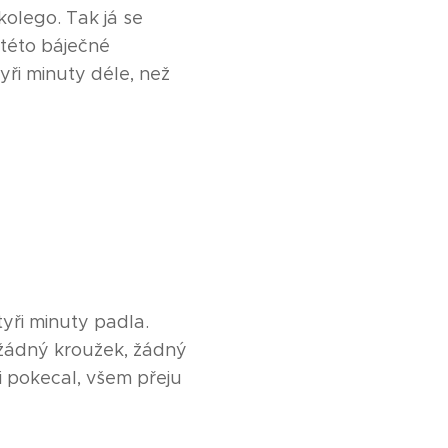
kolego. Tak já se
 této báječné
tyři minuty déle, než
ři minuty padla.
žádný kroužek, žádný
i pokecal, všem přeju