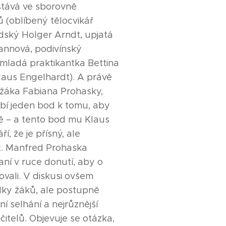
tává ve sborovně
ů (oblíbený tělocvikář
dský Holger Arndt, upjatá
annová, podivínský
mladá praktikantka Bettina
laus Engelhardt). A právě
c žáka Fabiana Prohasky,
bí jeden bod k tomu, aby
tě – a tento bod mu Klaus
í, že je přísný, ale
t. Manfred Prohaska
aní v ruce donutí, aby o
vali. V diskusi ovšem
dky žáků, ale postupně
í selhání a nejrůznější
čitelů. Objevuje se otázka,