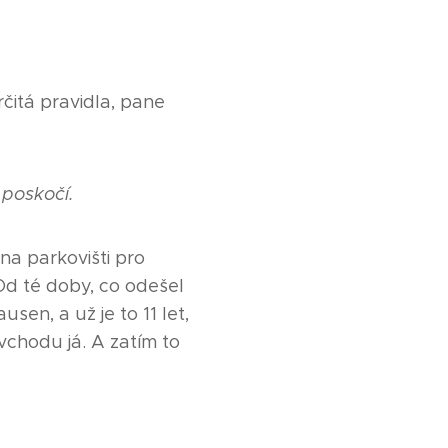
čitá pravidla, pane
 poskočí.
 na parkovišti pro
Od té doby, co odešel
en, a už je to 11 let,
vchodu já. A zatím to