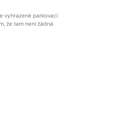
še vyhrazené parkovací
ím, že tam není žádná
.