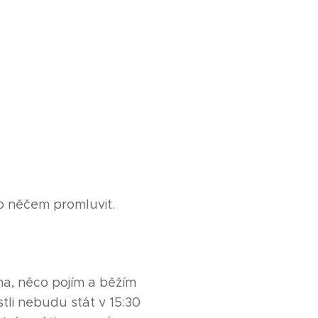
 o něčem promluvit.
a, něco pojím a běžím
li nebudu stát v 15:30