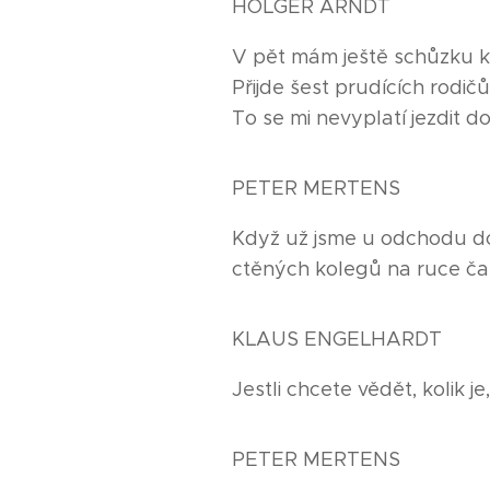
HOLGER ARNDT
V pět mám ještě schůzku kv
Přijde šest prudících rodi
To se mi nevyplatí jezdit d
PETER MERTENS
Když už jsme u odchodu d
ctěných kolegů na ruce č
KLAUS ENGELHARDT
Jestli chcete vědět, kolik je,
PETER MERTENS