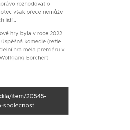
c právo rozhodovat o
i otec však přece nemůže
ch lidí…
ové hry byla v roce 2022
 úspěšná komedie (režie
elní hra měla premiéru v
(Wolfgang Borchert
/dila/item/20545-
-spolecnost