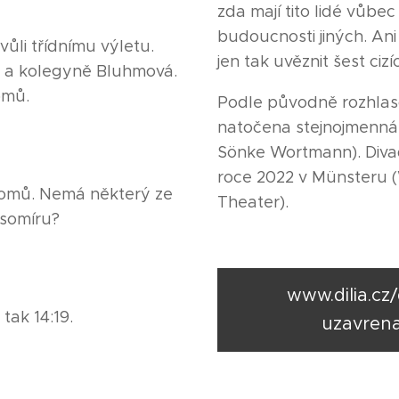
zda mají tito lidé vůbe
budoucnosti jiných. An
ůli třídnímu výletu.
jen tak uvěznit šest cizí
čů a kolegyně Bluhmová.
omů.
Podle původně rozhlas
natočena stejnojmenná
Sönke Wortmann). Divad
roce 2022 v Münsteru 
omů. Nemá některý ze
Theater).
asomíru?
www.dilia.cz
 tak 14:19.
uzavrena