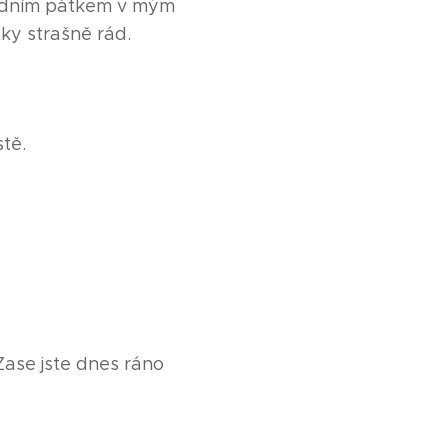
ledním pátkem v mým
ky strašně rád.
tě.
Zase jste dnes ráno