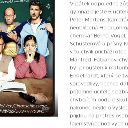
V pátek odpoledne zůs
gymnázia ještě 6 učitel
Peter Mertens, kamará
neoblíbená Heidi Lohm
chemikář Bernd Vogel, 
Schusterová a přísný K
v tu chvíli přichází ote
Manfred. Fabianovi chy
byl připuštěn k maturi
Engelhardt, který se tvář
spravedlivý, nechce dá
přítomné učitele se zbr
chybějícím bodu diskuto
e/-/en/Eingeschlossene-
nakonec nejde o výsle
id-Fitz/dp/B09XRW59N5
přijdou na přetřes osobn
tajemství jednotlivých u